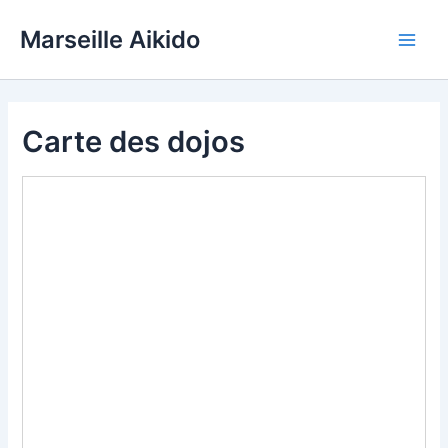
Aller
Marseille Aikido
au
Main
contenu
Men
Carte des dojos